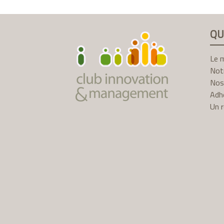
QU
Le 
Not
Nos
Adhé
Un 