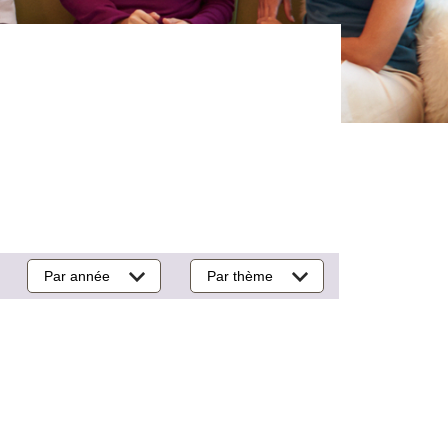
Par année
Par thème